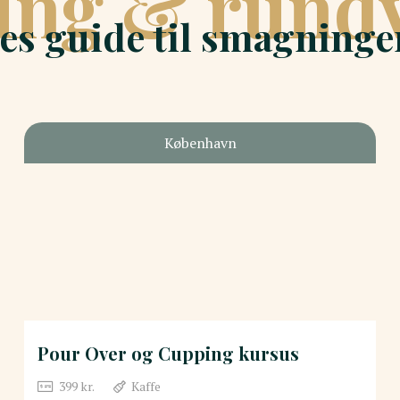
ng & rundv
es guide til smagning
København
Pour Over og Cupping kursus
399
kr.
Kaffe