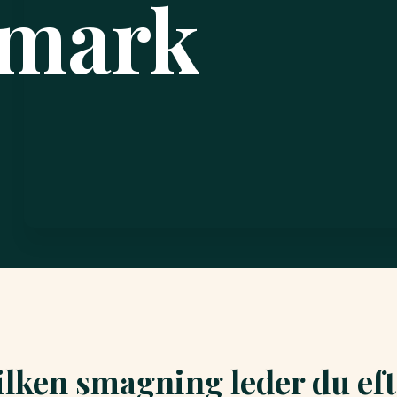
nmark
lken smagning leder du ef