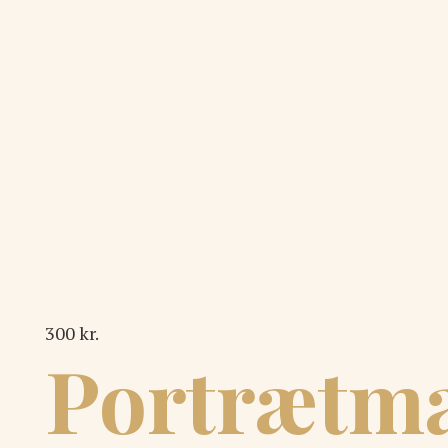
300 kr.
Portrætma