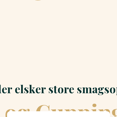
der elsker store smagso
 og Cuppin