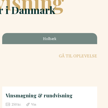
isning
er i Danmark
Holbæk
GÅ TIL OPLEVELSE
Vinsmagning & rundvisning
250
kr.
Vin