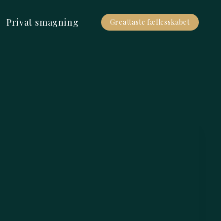
Privat smagning
Greattaste fællesskabet