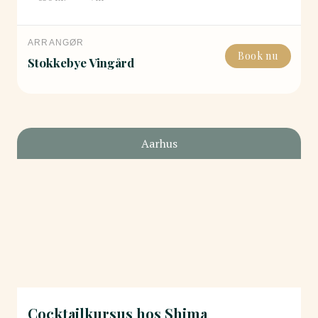
ARRANGØR
Book nu
Stokkebye Vingård
Aarhus
Cocktailkursus hos Shima