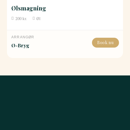
Ølsmagning
200
kr.
Øl
ARRANGØR
Book nu
Ø-Bryg