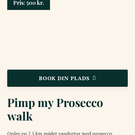
Pris:
500
kr.
BOOK DIN PLADS
Pimp my Prosecco
walk
Oplev en 7,5 km guidet vandretur med prosecco