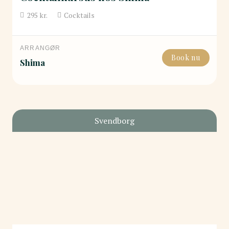
295
kr.
Cocktails
ARRANGØR
Book nu
Shima
Svendborg