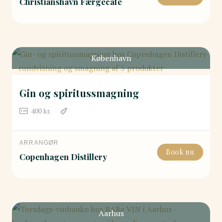
Christianshavn Færgecafé
København
Gin og spiritussmagning
400
kr.
ARRANGØR
Book nu
Copenhagen Distillery
Aarhus