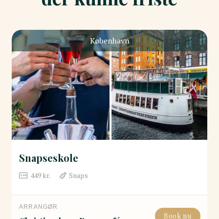
København
Snapseskole
449
kr.
Snaps
ARRANGØR
Book nu