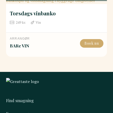
Torsdags vinbanko
249
kr.
Vin
ARRANGØR
Book nu
BARe VIN
Find smagning