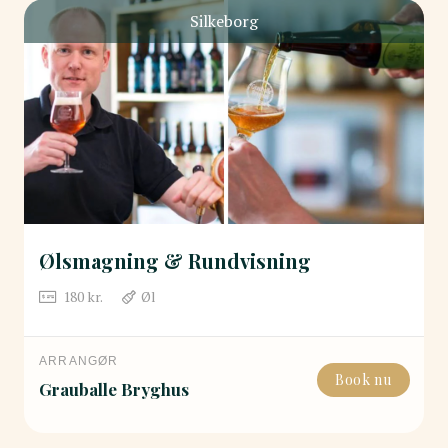
Silkeborg
Ølsmagning & Rundvisning
180
kr.
Øl
ARRANGØR
Book nu
Grauballe Bryghus