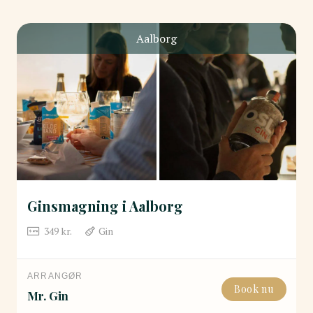
Aalborg
Ginsmagning i Aalborg
349
kr.
Gin
ARRANGØR
Book nu
Mr. Gin