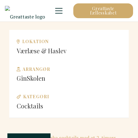
Greattaste
fællesskabet
LOKATION
Værlæse & Haslev
ARRANGØR
GinSkolen
KATEGORI
Cocktails