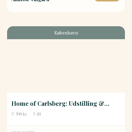
København
Home of Carlsberg: Udstilling &…
390
kr.
Øl