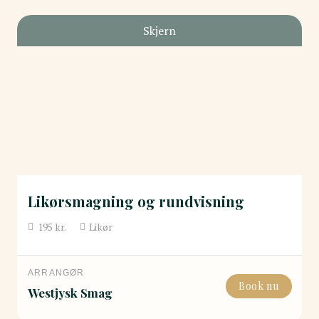
Skjern
Likørsmagning og rundvisning
195
kr.
Likør
ARRANGØR
Book nu
Westjysk Smag