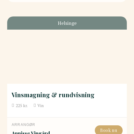
Helsinge
Vinsmagning & rundvisning
225
kr.
Vin
ARRANGØR
Book nu
Annisse Vingård