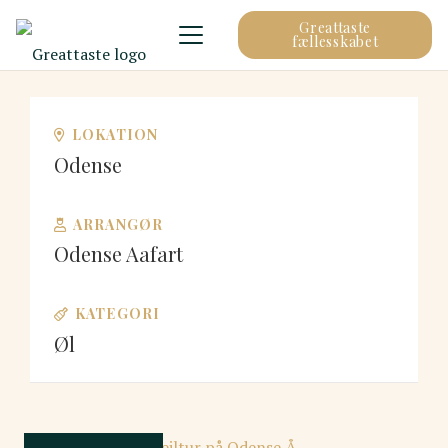
Greattaste
fællesskabet
LOKATION
Odense
ARRANGØR
Odense Aafart
KATEGORI
Øl