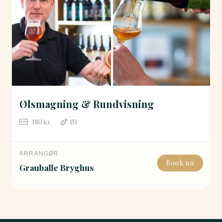
Ølsmagning & Rundvisning
180
kr.
Øl
ARRANGØR
Book nu
Grauballe Bryghus