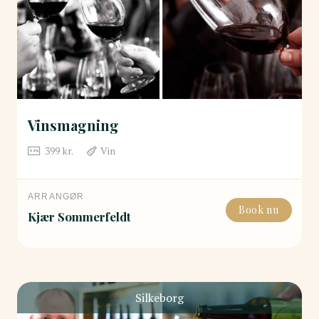
Vinsmagning
399
kr.
Vin
ARRANGØR
Book nu
Kjær Sommerfeldt
Silkeborg