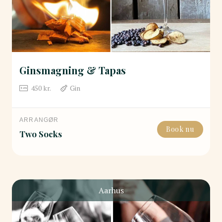
Ginsmagning & Tapas
450
kr.
Gin
ARRANGØR
Book nu
Two Socks
Aarhus