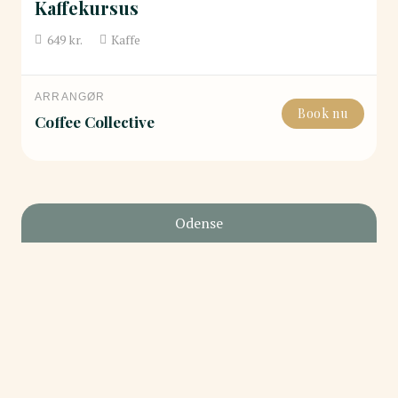
Kaffekursus
649
kr.
Kaffe
ARRANGØR
Book nu
Coffee Collective
Odense