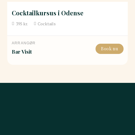
Cocktailkursus i Odense
395
kr.
Cocktails
ARRANGØR
Book nu
Bar Visit