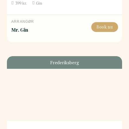
399
kr.
Gin
ARRANGØR
Book nu
Mr. Gin
Frederiksberg