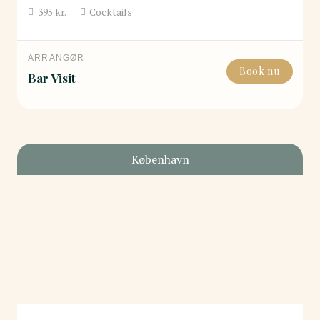
395
kr.
Cocktails
ARRANGØR
Book nu
Bar Visit
København