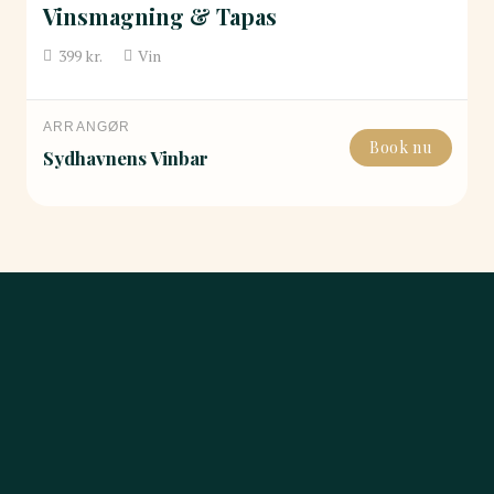
Vinsmagning & Tapas
399
kr.
Vin
ARRANGØR
Book nu
Sydhavnens Vinbar