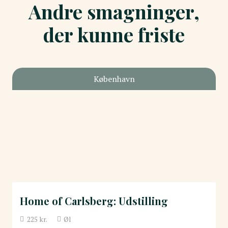
Andre smagninger,
der kunne friste
København
Home of Carlsberg: Udstilling
225
kr.
Øl