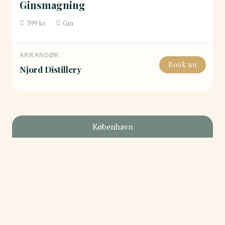
Ginsmagning
399
kr.
Gin
ARRANGØR
Book nu
Njord Distillery
København