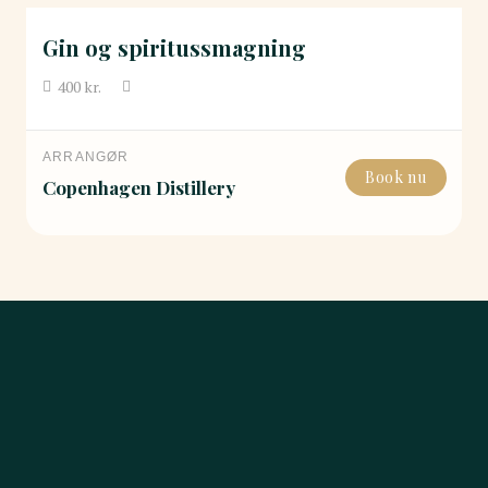
Gin og spiritussmagning
400
kr.
ARRANGØR
Book nu
Copenhagen Distillery