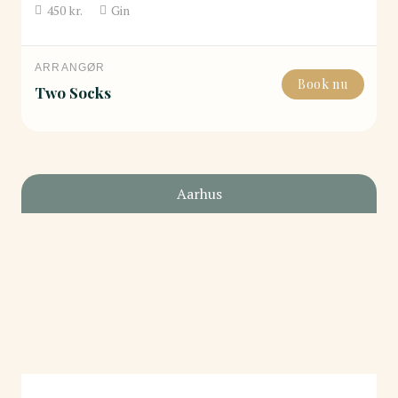
450
kr.
Gin
ARRANGØR
Book nu
Two Socks
Aarhus