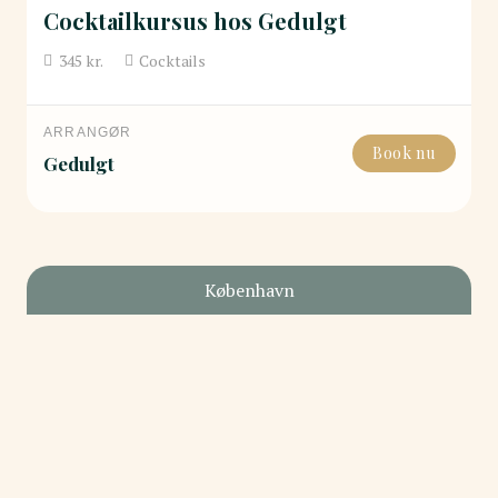
Cocktailkursus hos Gedulgt
345
kr.
Cocktails
ARRANGØR
Book nu
Gedulgt
København