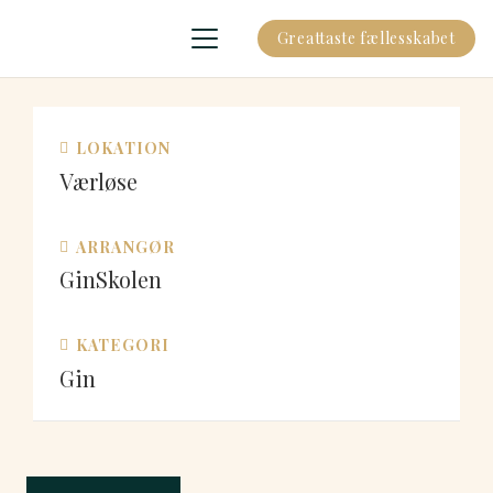
Greattaste fællesskabet
LOKATION
Værløse
ARRANGØR
GinSkolen
KATEGORI
Gin