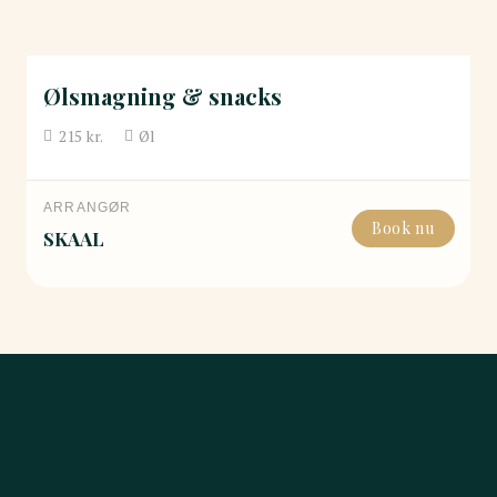
Ølsmagning & snacks
215
kr.
Øl
ARRANGØR
Book nu
SKAAL