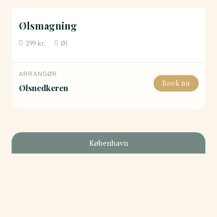
Ølsmagning
299
kr.
Øl
ARRANGØR
Book nu
Ølsnedkeren
København