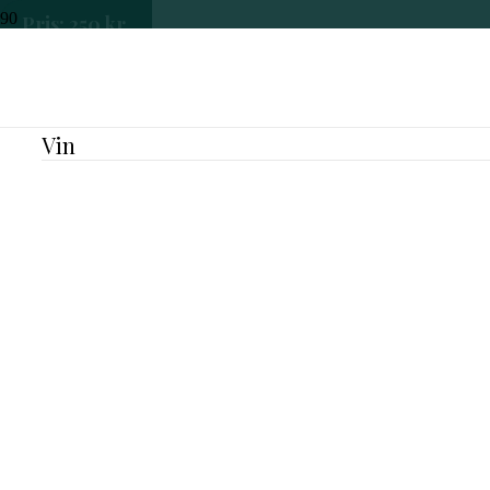
LOKATION
Pris:
250
kr.
Holbæk
ARRANGØR
Tusen Vin
KATEGORI
Vin