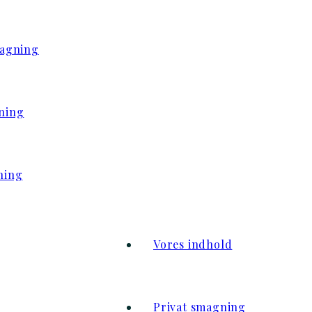
magning
ning
ning
Vores indhold
Privat smagning