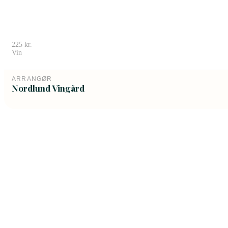
225
kr.
Vin
ARRANGØR
Nordlund Vingård