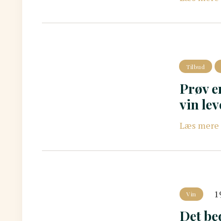
Tilbud
Prøv e
vin lev
Læs mere
1
Vin
Det bed