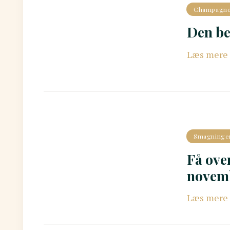
Champagn
Den be
Læs mere
Smagninge
Få ove
novem
Læs mere