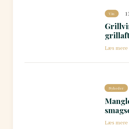
1
Vin
Grillvi
grilla
Læs mere
Nyheder
Mangle
smagso
Læs mere