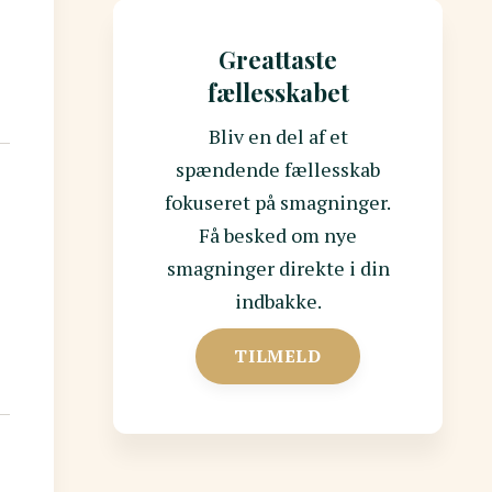
Greattaste
fællesskabet
Bliv en del af et
spændende fællesskab
fokuseret på smagninger.
Få besked om nye
smagninger direkte i din
indbakke.
TILMELD