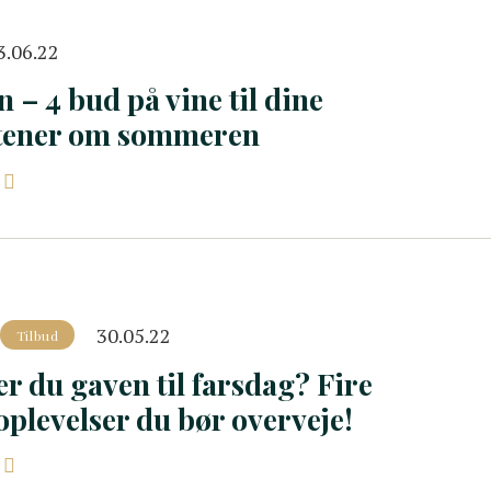
3.06.22
n – 4 bud på vine til dine
ftener om sommeren
30.05.22
Tilbud
r du gaven til farsdag? Fire
plevelser du bør overveje!