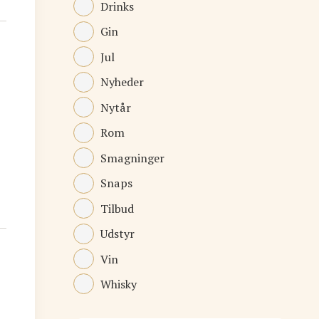
Drinks
Gin
Jul
Nyheder
Nytår
Rom
Smagninger
Snaps
Tilbud
Udstyr
Vin
Whisky