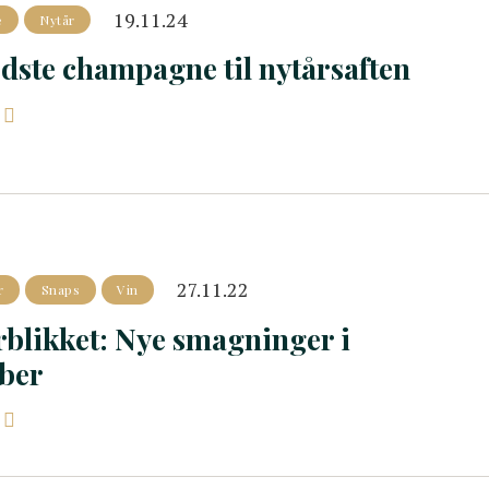
19.11.24
e
Nytår
dste champagne til nytårsaften
27.11.22
r
Snaps
Vin
rblikket: Nye smagninger i
ber