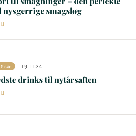
rt til smagninger – den perfekte
il nysgerrige smagsløg
19.11.24
Nytår
dste drinks til nytårsaften