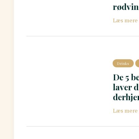
rødvine
Læs mere
Drinks
De 5 b
laver 
derhj
Læs mere