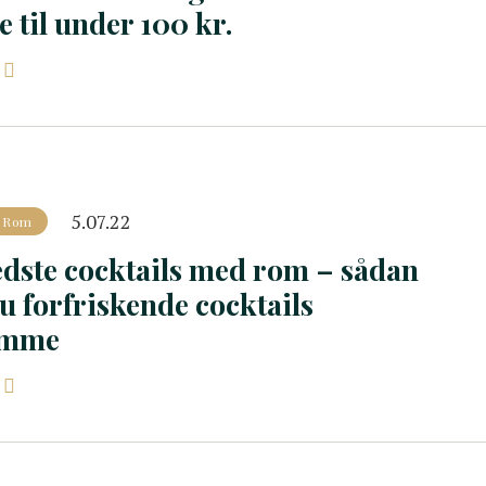
 til under 100 kr.
5.07.22
Rom
edste cocktails med rom – sådan
du forfriskende cocktails
emme