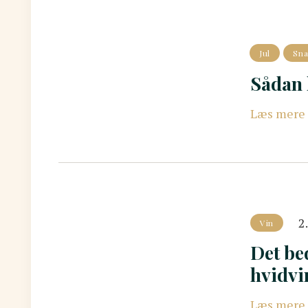
Jul
Sna
Sådan 
Læs mere
2
Vin
Det bed
hvidvin
Læs mere