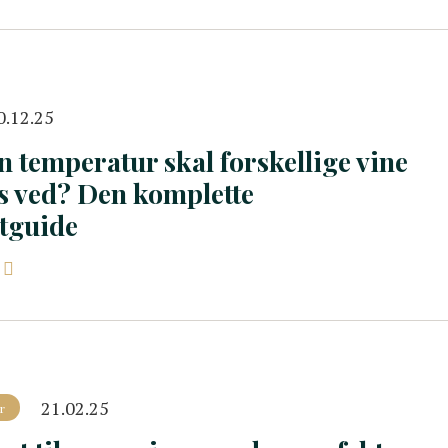
0.12.25
n temperatur skal forskellige vine
s ved? Den komplette
tguide
21.02.25
r