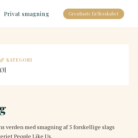
Privat smagning
Greattaste fællesskabet
KATEGORI
Øl
g
ns verden med smagning af 5 forskellige slags
eriet People Like Us.