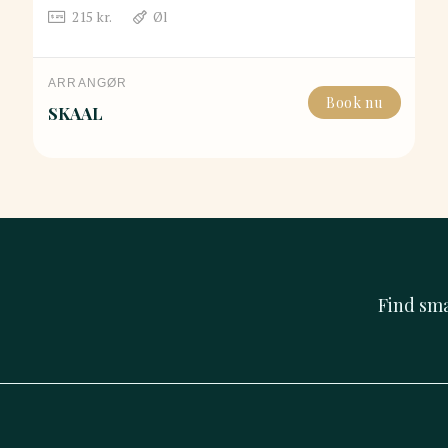
215
kr.
Øl
ARRANGØR
Book nu
SKAAL
Find sm