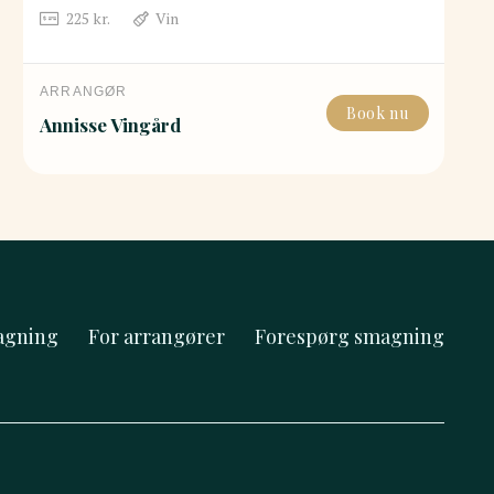
225
kr.
Vin
ARRANGØR
Book nu
Annisse Vingård
agning
For arrangører
Forespørg smagning