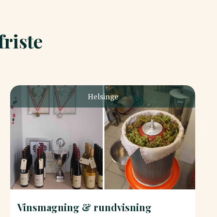
riste
Helsinge
Vinsmagning & rundvisning