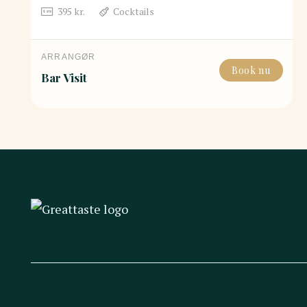
395
kr.
Cocktails
ARRANGØR
Book nu
Bar Visit