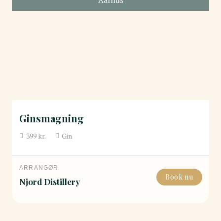
Ginsmagning
399
kr.
Gin
ARRANGØR
Book nu
Njord Distillery