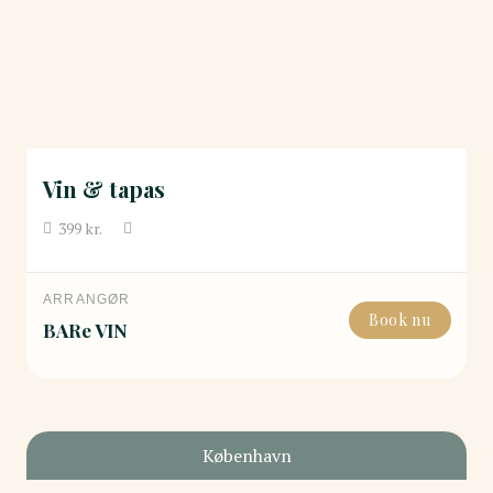
Vin & tapas
399
kr.
ARRANGØR
Book nu
BARe VIN
København