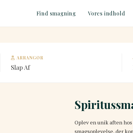
Find smagning
Vores indhold
ARRANGØR
Slap Af
Spirituss
Oplev en unik aften hos
smagsoplevelse, der ko