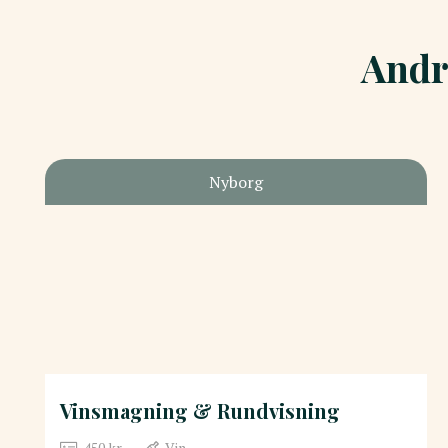
Andr
Nyborg
Vinsmagning & Rundvisning
450
kr.
Vin