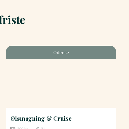
riste
Odense
Ølsmagning & Cruise
299
kr.
Øl