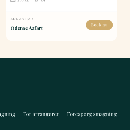
ARRANGØR
Book nu
Odense Aafart
agning
For arrangører
Forespørg smagning