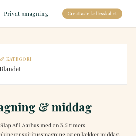
Privat smagning
Greattaste fællesskabet
KATEGORI
Blandet
magning & middag
 Slap Af i Aarhus med en 3,5 timers
mbinerer spiritussmagning og en lækker middag.