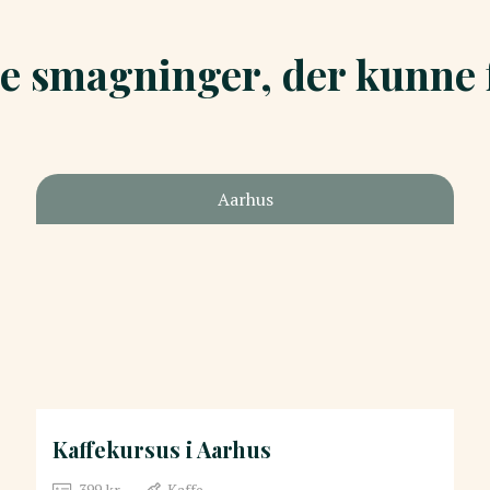
e smagninger, der kunne f
Aarhus
Kaffekursus i Aarhus
399
kr.
Kaffe