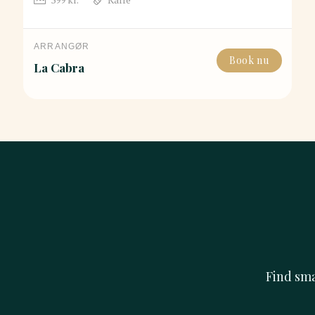
ARRANGØR
Book nu
La Cabra
Find sm