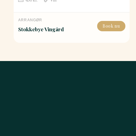
ARRANGØR
Book nu
Stokkebye Vingård