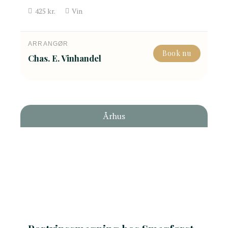
425
kr.
Vin
ARRANGØR
Book nu
Chas. E. Vinhandel
Århus