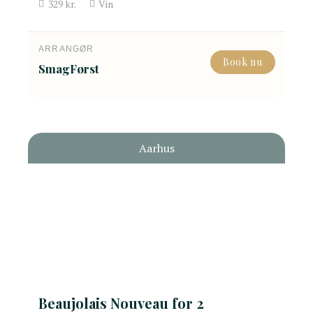
329
kr.
Vin
ARRANGØR
Book nu
SmagFørst
Aarhus
Beaujolais Nouveau for 2