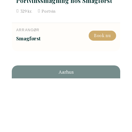
Portvinssmagning hos Smagførst
329
kr.
Portvin
ARRANGØR
Book nu
Smagførst
Aarhus