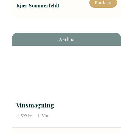
Book nu
Kjær Sommerfeldt
Aarhus
Vinsmagning
399
kr.
Vin