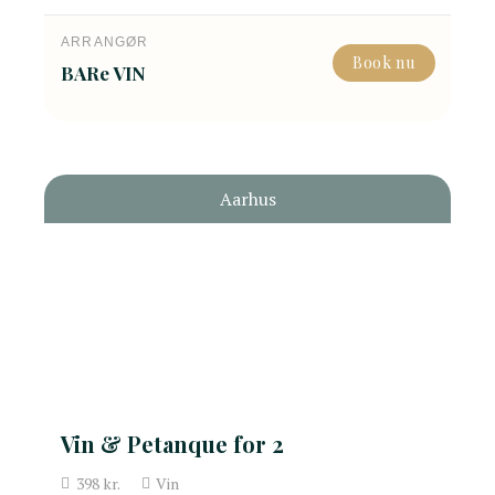
ARRANGØR
Book nu
BARe VIN
Aarhus
Vin & Petanque for 2
398
kr.
Vin