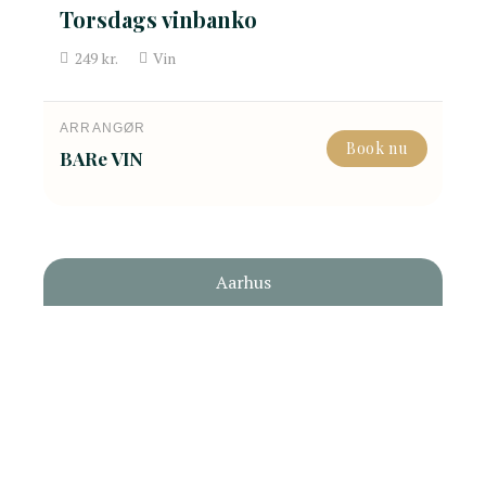
Torsdags vinbanko
249
kr.
Vin
ARRANGØR
Book nu
BARe VIN
Aarhus