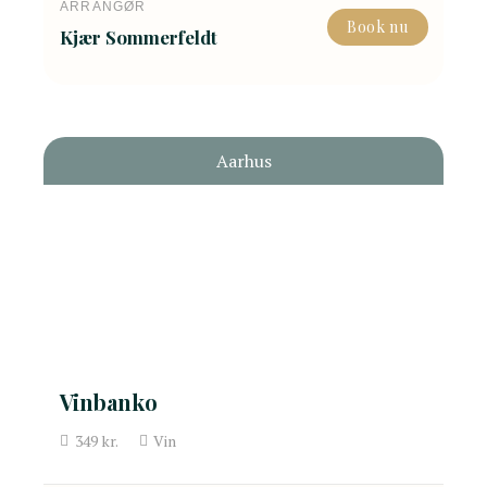
ARRANGØR
Book nu
Kjær Sommerfeldt
Aarhus
Vinbanko
349
kr.
Vin