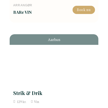
ARRANGØR
Book nu
BARe VIN
Aarhus
Strik & Drik
129
kr.
Vin