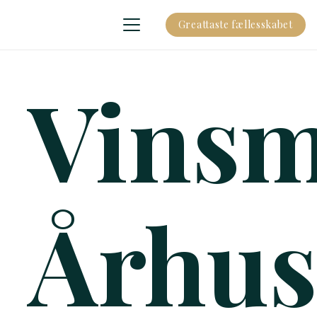
Greattaste fællesskabet
Vins
Århus