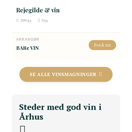
Rejegilde & vin
399
kr.
Vin
ARRANGØR
Book nu
BARe VIN
SE ALLE VINSMAGNINGER
Steder med god vin i
Århus