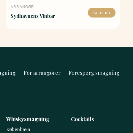
ARRANGØR
Book nu
Sydhavnens Vinbar
agning
For arrangører
Forespørg smagning
Whiskysmagning
Cocktails
København