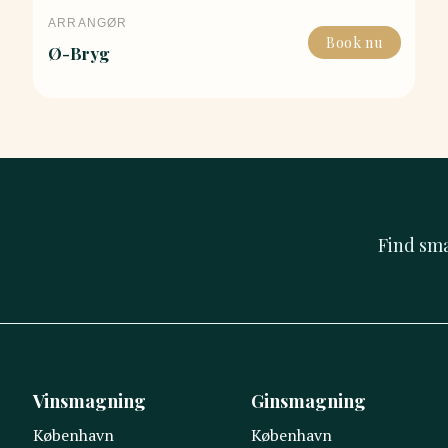
ARRANGØR
Book nu
Ø-Bryg
Find sm
Vinsmagning
Ginsmagning
København
København