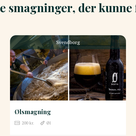
e smagninger, der kunne f
Svendborg
Ølsmagning
200
kr.
Øl