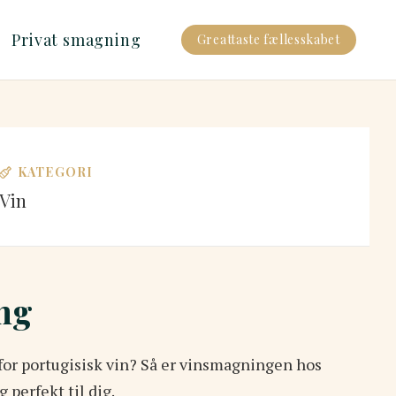
Privat smagning
Greattaste fællesskabet
KATEGORI
Vin
ng
for portugisisk vin? Så er vinsmagningen hos
 perfekt til dig.