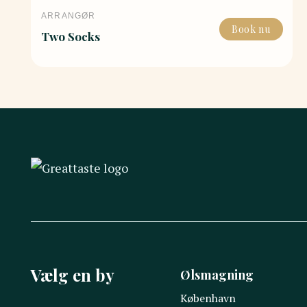
ARRANGØR
Book nu
Two Socks
Vælg en by
Ølsmagning
København