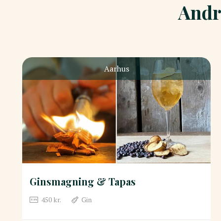
Andr
Aarhus
Ginsmagning & Tapas
450
kr.
Gin