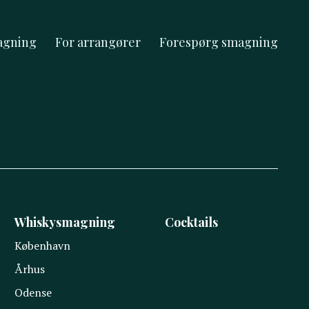
agning
For arrangører
Forespørg smagning
Whiskysmagning
Cocktails
København
Århus
Odense