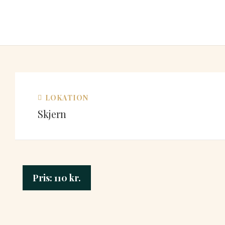
LOKATION
Skjern
Pris:
110
kr.