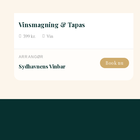
Vinsmagning & Tapas
399
kr.
Vin
ARRANGØR
Book nu
Sydhavnens Vinbar