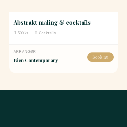
Abstrakt maling & cocktails
300
kr.
Cocktails
ARRANGØR
Book nu
Bien Contemporary