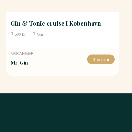
Gin & Tonic cruise i København
399
kr.
Gin
ARRANGØR
Book nu
Mr. Gin