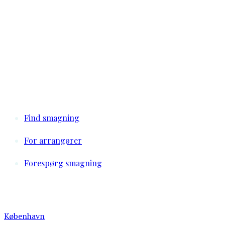
Find smagning
For arrangører
Forespørg smagning
Vælg en by
Ølsmagning
København