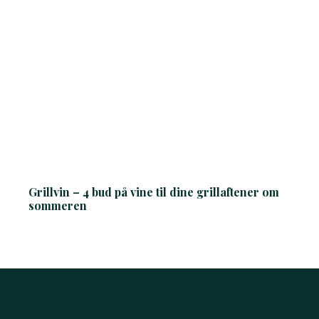
Grillvin – 4 bud på vine til dine grillaftener om
W
sommeren
m