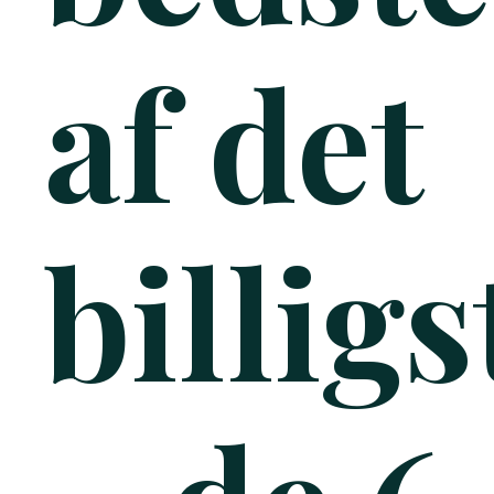
af det
billigs