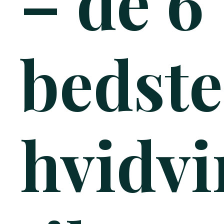
– de 6
bedste
hvidvi