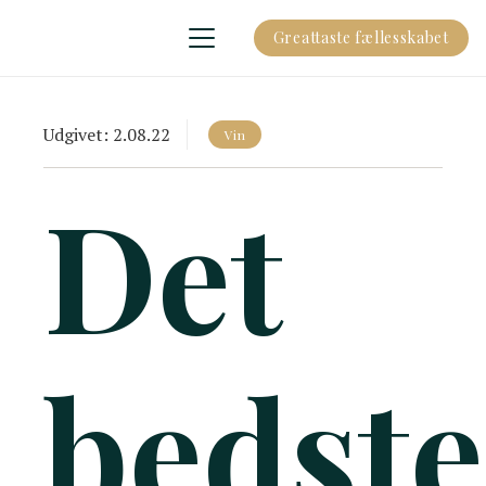
Greattaste fællesskabet
Udgivet:
2.08.22
Vin
Det
bedste